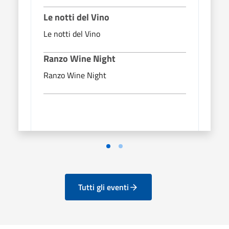
Le notti del Vino
Ran
Le notti del Vino
Ranz
Ranzo Wine Night
Ranzo Wine Night
Vai alla slide 1
Vai alla slide 2
Tutti gli eventi