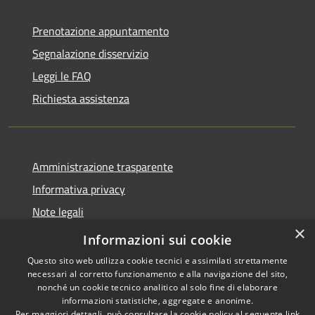
Prenotazione appuntamento
Segnalazione disservizio
Leggi le FAQ
Richiesta assistenza
Amministrazione trasparente
Informativa privacy
Note legali
×
Dichiarazione di accessibilità
Informazioni sui cookie
Questo sito web utilizza cookie tecnici e assimilati strettamente
necessari al corretto funzionamento e alla navigazione del sito,
nonché un cookie tecnico analitico al solo fine di elaborare
informazioni statistiche, aggregate e anonime.
RSS
Copyright © 2026 • Comune di
Per maggiori dettagli, può consultare la cookie policy al seguente
link