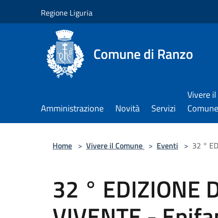
Salta al contenuto principale
Regione Liguria
Comune di Ranzo
Vivere il
Amministrazione
Novità
Servizi
Comun
Home
>
Vivere il Comune
>
Eventi
>
32 ° E
32 ° EDIZIONE 
VIVENTE - Epifa