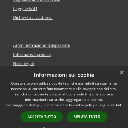
Leggi le FAQ
Richiesta assistenza
Amministrazione trasparente
Informativa privacy
Note legali
×
Dichiarazione di accessibilità
Informazioni sui cookie
Questo sito web utilizza cookie tecnici e assimilati strettamente
necessari al corretto funzionamento e alla navigazione del sito,
nonché un cookie tecnico analitico al solo fine di elaborare
informazioni statistiche, aggregate e anonime.
RSS
Copyright © 2026 • Comune di
Per maggiori dettagli, può consultare la cookie policy al seguente
link
Accessibilità
Ranzo • Powered by
Privacy
Municipium
Accesso
•
RIFIUTA TUTTO
ACCETTA TUTTO
Cookie
redazione