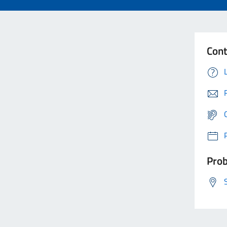
Cont
Prob