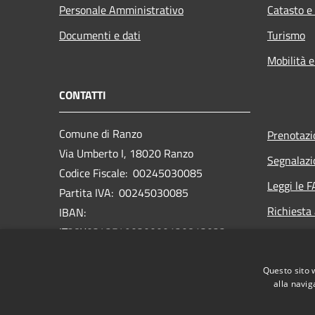
Personale Amministrativo
Catasto e
Documenti e dati
Turismo
Mobilità e
CONTATTI
Comune di Ranzo
Prenotaz
Via Umberto I, 18020 Ranzo
Segnalazi
Codice Fiscale: 00245030085
Leggi le 
Partita IVA: 00245030085
Richiesta
IBAN:
IT28Y0342549030000120813022
PEC: comuneranzo@legalmail.it
Questo sito 
Centralino Unico: 0183 318085
alla navig