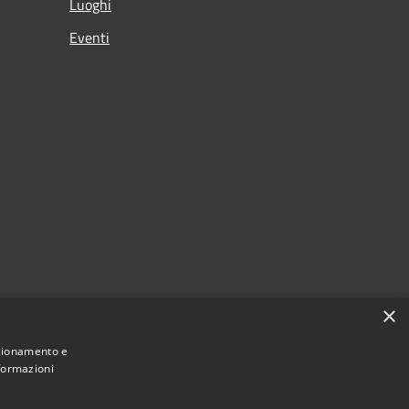
Luoghi
Eventi
×
nzionamento e
nformazioni