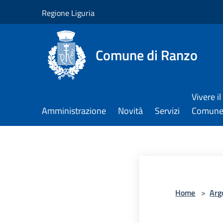
Salta al contenuto principale
Regione Liguria
Comune di Ranzo
Vivere il
Amministrazione
Novità
Servizi
Comun
Home
>
Arg