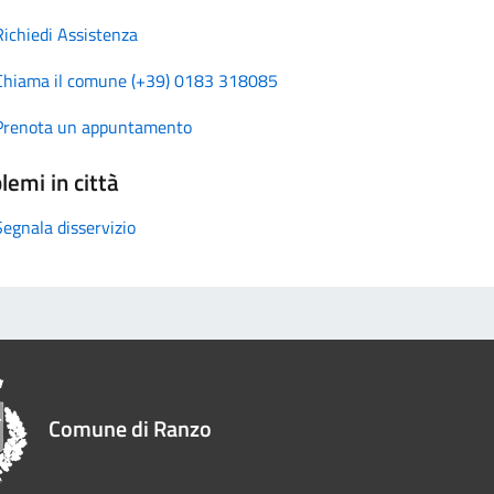
Richiedi Assistenza
Chiama il comune (+39) 0183 318085
Prenota un appuntamento
lemi in città
Segnala disservizio
Comune di Ranzo