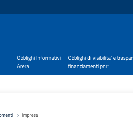
Obblighi Informativi
Obblighi di visibilita' e trasp
e
Arera
finanziamenti pnrr
omenti
>
Imprese