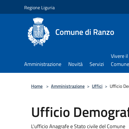
Salta al contenuto principale
Regione Liguria
Comune di Ranzo
Vivere il
Amministrazione
Novità
Servizi
Comun
Home
>
Amministrazione
>
Uffici
>
Ufficio D
Ufficio Demogra
L'ufficio Anagrafe e Stato civile del Comune