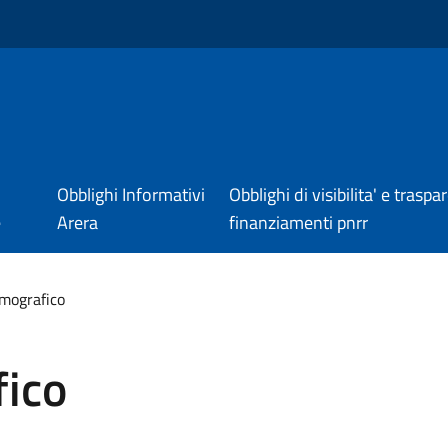
Obblighi Informativi
Obblighi di visibilita' e trasp
e
Arera
finanziamenti pnrr
emografico
fico