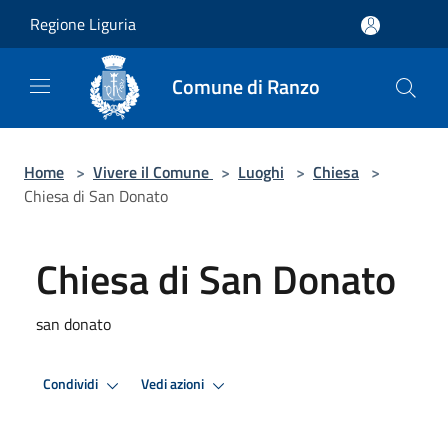
Salta al contenuto principale
Regione Liguria
Comune di Ranzo
Home
>
Vivere il Comune
>
Luoghi
>
Chiesa
>
Chiesa di San Donato
Chiesa di San Donato
san donato
Condividi
Vedi azioni