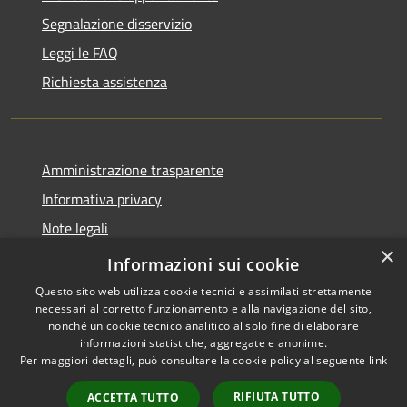
Segnalazione disservizio
Leggi le FAQ
Richiesta assistenza
Amministrazione trasparente
Informativa privacy
Note legali
×
Dichiarazione di accessibilità
Informazioni sui cookie
Questo sito web utilizza cookie tecnici e assimilati strettamente
necessari al corretto funzionamento e alla navigazione del sito,
nonché un cookie tecnico analitico al solo fine di elaborare
informazioni statistiche, aggregate e anonime.
RSS
Copyright © 2026 • Comune di
Per maggiori dettagli, può consultare la cookie policy al seguente
link
Accessibilità
Ranzo • Powered by
Privacy
Municipium
Accesso
•
RIFIUTA TUTTO
ACCETTA TUTTO