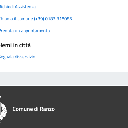
Richiedi Assistenza
Chiama il comune (+39) 0183 318085
Prenota un appuntamento
lemi in città
Segnala disservizio
Comune di Ranzo