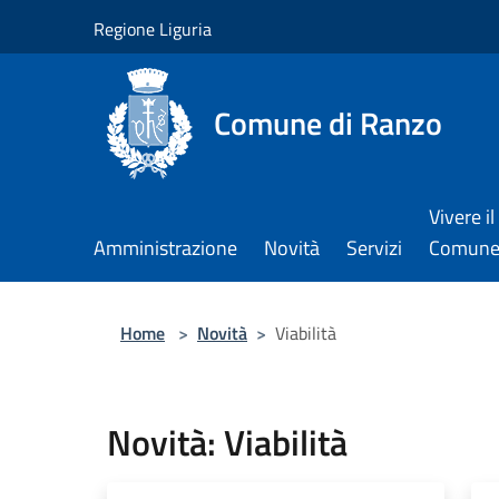
Salta al contenuto principale
Regione Liguria
Comune di Ranzo
Vivere il
Amministrazione
Novità
Servizi
Comun
Home
>
Novità
>
Viabilità
Novità: Viabilità