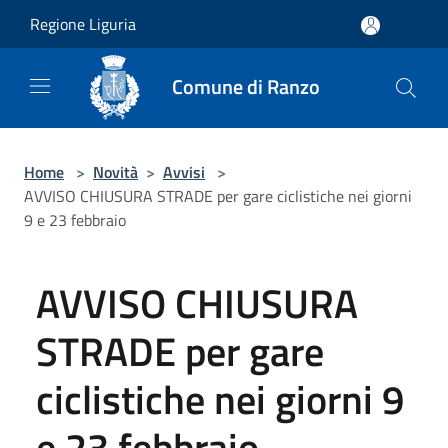
Salta al contenuto principale
Regione Liguria
Comune di Ranzo
Home
>
Novità
>
Avvisi
>
AVVISO CHIUSURA STRADE per gare ciclistiche nei giorni
9 e 23 febbraio
AVVISO CHIUSURA
STRADE per gare
ciclistiche nei giorni 9
e 23 febbraio