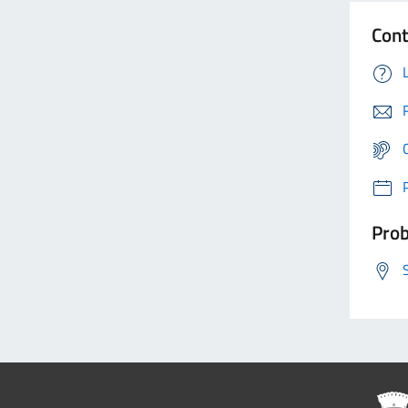
Cont
Prob