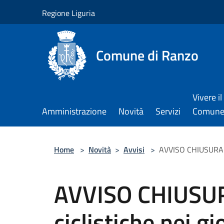
Salta al contenuto principale
Regione Liguria
Comune di Ranzo
Vivere il
Amministrazione
Novità
Servizi
Comun
Home
>
Novità
>
Avvisi
>
AVVISO CHIUSURA ST
AVVISO CHIUSUR
ciclistiche nei g