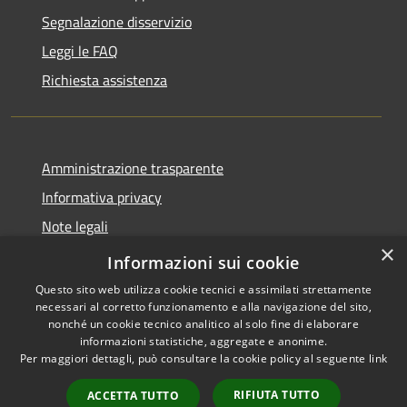
Segnalazione disservizio
Leggi le FAQ
Richiesta assistenza
Amministrazione trasparente
Informativa privacy
Note legali
×
Dichiarazione di accessibilità
Informazioni sui cookie
Questo sito web utilizza cookie tecnici e assimilati strettamente
necessari al corretto funzionamento e alla navigazione del sito,
nonché un cookie tecnico analitico al solo fine di elaborare
informazioni statistiche, aggregate e anonime.
RSS
Copyright © 2026 • Comune di
Per maggiori dettagli, può consultare la cookie policy al seguente
link
Accessibilità
Ranzo • Powered by
Privacy
Municipium
Accesso
•
RIFIUTA TUTTO
ACCETTA TUTTO