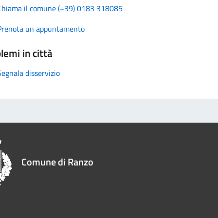
Chiama il comune (+39) 0183 318085
Prenota un appuntamento
lemi in città
Segnala disservizio
Comune di Ranzo