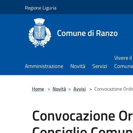
Salta al contenuto principale
Regione Liguria
Comune di Ranzo
Vivere il
Amministrazione
Novità
Servizi
Comun
Home
>
Novità
>
Avvisi
>
Convocazione Ordin
Convocazione Or
Consiglio Comun